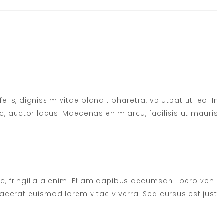
elis, dignissim vitae blandit pharetra, volutpat ut leo. I
c, auctor lacus. Maecenas enim arcu, facilisis ut mauris 
c, fringilla a enim. Etiam dapibus accumsan libero vehi
placerat euismod lorem vitae viverra. Sed cursus est jus